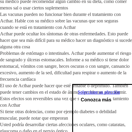
su médico puede recomendar algún cambio en su dieta, como comer
menos sal o usar ciertos suplementos
Las vacunas pueden no funcionar bien durante el tratamiento con
Acthar. Hable con su médico sobre las vacunas que son seguras
cuando se está en tratamiento con Acthar
Acthar puede ocultar los síntomas de otras enfermedades. Esto puede
hacer que sea más difícil para su médico hacer un diagnóstico si sucede
alguna otra cosa
Problemas de estómago o intestinales. Acthar puede aumentar el riesgo
de sangrado y úlceras estomacales. Informe a su médico si tiene dolor
estomacal, vómitos con sangre, heces oscuras o con sangre, cansancio
excesivo, aumento de la sed, dificultad para respirar o aumento de la
frecuencia cardíaca
El uso de Acthar puede hacer que esté irritable o deprimido. También
Seleccione su afección
puede tener cambios en el estado de ánimo o problemas para dormir.
Estos efectos son reversibles una vez que se interrumpe el tratamiento
Conozca más
con Acthar
Si tiene otras dolencias, como por ejemplo diabetes o debilidad
muscular, puede notar que empeoran
Usted podría desarrollar ciertas afecciones oculares, como cataratas,
glaucoma o daño en el nervio óptico