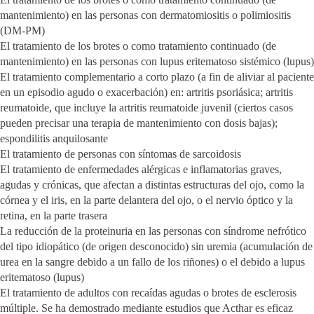
mantenimiento) en las personas con dermatomiositis o polimiositis
(DM-PM)
El tratamiento de los brotes o como tratamiento continuado (de
mantenimiento) en las personas con lupus eritematoso sistémico (lupus)
El tratamiento complementario a corto plazo (a fin de aliviar al paciente
en un episodio agudo o exacerbación) en: artritis psoriásica; artritis
reumatoide, que incluye la artritis reumatoide juvenil (ciertos casos
pueden precisar una terapia de mantenimiento con dosis bajas);
espondilitis anquilosante
El tratamiento de personas con síntomas de sarcoidosis
El tratamiento de enfermedades alérgicas e inflamatorias graves,
agudas y crónicas, que afectan a distintas estructuras del ojo, como la
córnea y el iris, en la parte delantera del ojo, o el nervio óptico y la
retina, en la parte trasera
La reducción de la proteinuria en las personas con síndrome nefrótico
del tipo idiopático (de origen desconocido) sin uremia (acumulación de
urea en la sangre debido a un fallo de los riñones) o el debido a lupus
eritematoso (lupus)
El tratamiento de adultos con recaídas agudas o brotes de esclerosis
múltiple. Se ha demostrado mediante estudios que Acthar es eficaz