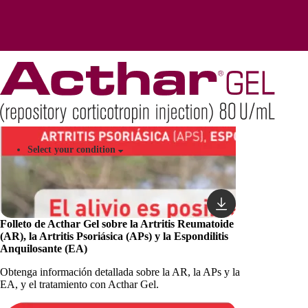
Recursos para el cuidador sobre espasmos infantiles
Recursos para Apelaciones
Video sobre cómo usar SelfJect™
Cómo Usar el Frasco (vial) y la Jeringa
Comprender Acthar Gel
Select your condition
Folleto de Acthar Gel sobre la Artritis Reumatoide
(AR), la Artritis Psoriásica (APs) y la Espondilitis
Anquilosante (EA)
Obtenga información detallada sobre la AR, la APs y la
EA, y el tratamiento con Acthar Gel.